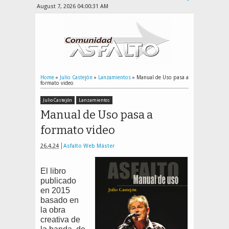
August 7, 2026
04:00:31 AM
Home
»
Julio Castejón
»
Lanzamientos
»
Manual de Uso pasa a
formato video
Julio Castejón
Lanzamientos
Manual de Uso pasa a
formato video
26.4.24
Asfalto Web Máster
El libro
publicado
en 2015
basado en
la obra
creativa de