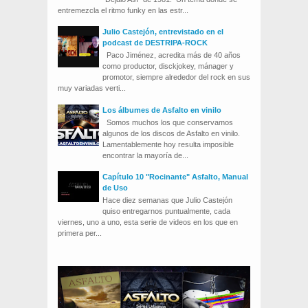
entremezcla el ritmo funky en las estr...
Julio Castejón, entrevistado en el
podcast de DESTRIPA-ROCK
Paco Jiménez, acredita más de 40 años
como productor, disckjokey, mánager y
promotor, siempre alrededor del rock en sus
muy variadas verti...
Los álbumes de Asfalto en vinilo
Somos muchos los que conservamos
algunos de los discos de Asfalto en vinilo.
Lamentablemente hoy resulta imposible
encontrar la mayoría de...
Capítulo 10 "Rocinante" Asfalto, Manual
de Uso
Hace diez semanas que Julio Castejón
quiso entregarnos puntualmente, cada
viernes, uno a uno, esta serie de videos en los que en
primera per...