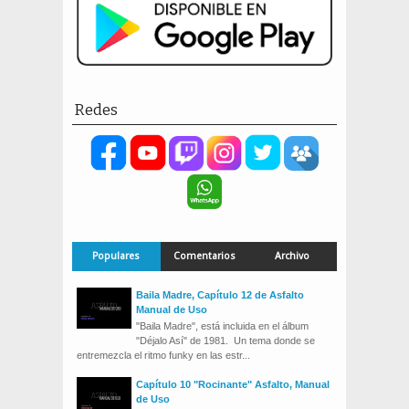
Redes
Populares
Comentarios
Archivo
Baila Madre, Capítulo 12 de Asfalto
Manual de Uso
"Baila Madre", está incluida en el álbum
"Déjalo Así" de 1981. Un tema donde se
entremezcla el ritmo funky en las estr...
Capítulo 10 "Rocinante" Asfalto, Manual
de Uso