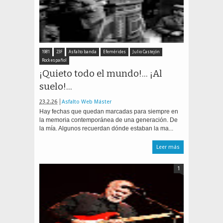
1981
23F
Asfalto banda
Efemérides
Julio Castejón
Rock español
¡Quieto todo el mundo!... ¡Al
suelo!...
23.2.26
Asfalto Web Máster
Hay fechas que quedan marcadas para siempre en
la memoria contemporánea de una generación. De
la mía. Algunos recuerdan dónde estaban la ma...
Leer más
1