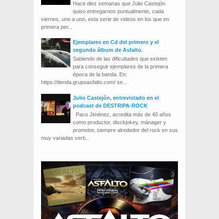
Hace diez semanas que Julio Castejón
quiso entregarnos puntualmente, cada
viernes, uno a uno, esta serie de videos en los que en
primera per...
Ejemplares en Cd del primero y el
segundo álbum de Asfalto.
Sabiendo de las dificultades que existen
para conseguir ejemplares de la primera
época de la banda. En:
https://tienda.grupoasfalto.com/ se...
Julio Castejón, entrevistado en el
podcast de DESTRIPA-ROCK
Paco Jiménez, acredita más de 40 años
como productor, disckjokey, mánager y
promotor, siempre alrededor del rock en sus
muy variadas verti...