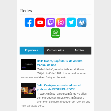
Redes
Populares
Comentarios
Archivo
Baila Madre, Capítulo 12 de Asfalto
Manual de Uso
"Baila Madre", está incluida en el álbum
"Déjalo Así" de 1981. Un tema donde se
entremezcla el ritmo funky en las estr...
Julio Castejón, entrevistado en el
podcast de DESTRIPA-ROCK
Paco Jiménez, acredita más de 40 años
como productor, disckjokey, mánager y
promotor, siempre alrededor del rock en sus
muy variadas verti...