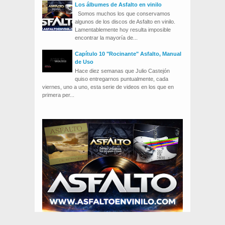
Los álbumes de Asfalto en vinilo
Somos muchos los que conservamos
algunos de los discos de Asfalto en vinilo.
Lamentablemente hoy resulta imposible
encontrar la mayoría de...
Capítulo 10 "Rocinante" Asfalto, Manual
de Uso
Hace diez semanas que Julio Castejón
quiso entregarnos puntualmente, cada
viernes, uno a uno, esta serie de videos en los que en
primera per...